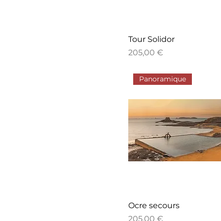
Tour Solidor
Prix
205,00 €
Panoramique
Ocre secours
Prix
205,00 €