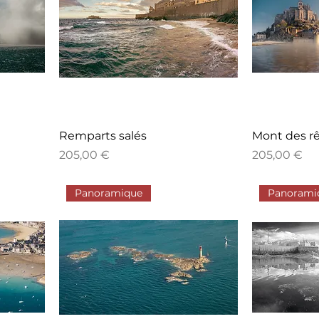
Remparts salés
Mont des r
Prix
Prix
205,00 €
205,00 €
Panoramique
Panorami