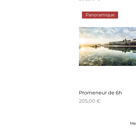
Panoramique
Promeneur de 6h
Prix
205,00 €
Me