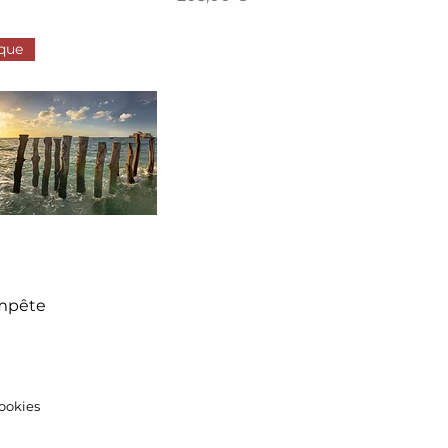
que
empête
cookies