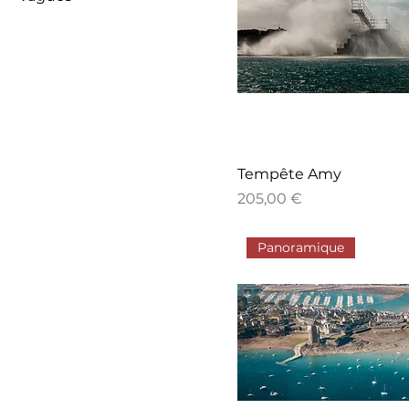
Tempête Amy
Prix
205,00 €
Panoramique