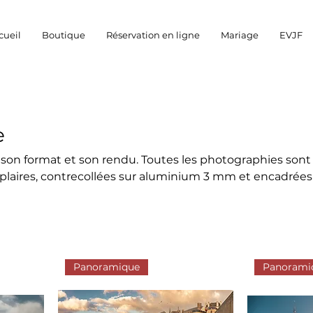
cueil
Boutique
Réservation en ligne
Mariage
EVJF
e
 son format et son rendu. Toutes les photographies sont
laires, contrecollées sur aluminium 3 mm et encadrées
.
Panoramique
Panorami