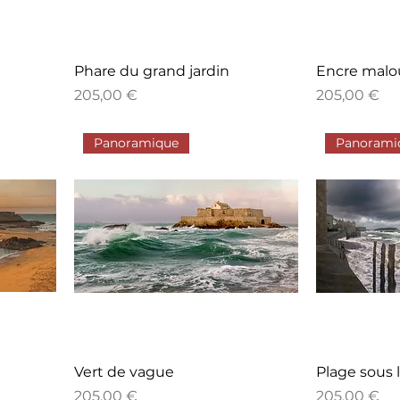
Phare du grand jardin
Encre malou
Prix
Prix
205,00 €
205,00 €
Panoramique
Panorami
Vert de vague
Plage sous 
Prix
Prix
205,00 €
205,00 €