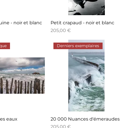
ine - noir et blanc
Petit crapaud - noir et blanc
Prix
205,00 €
que
Derniers exemplaires
les eaux
20 000 Nuances d'émeraudes
Prix
205,00 €