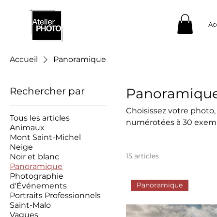
Ac
Accueil
Panoramique
Rechercher par
Panoramiqu
Choisissez votre photo,
Tous les articles
numérotées à 30 exemp
Animaux
caisse américaine noire
Mont Saint-Michel
Neige
15 articles
Noir et blanc
Panoramique
Photographie
Panoramique
d'Événements
Portraits Professionnels
Saint-Malo
Vagues