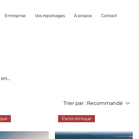
Entreprise
Vos reportages
À propos
Contact
 en
Trier par :
Recommandé
que
Panoramique