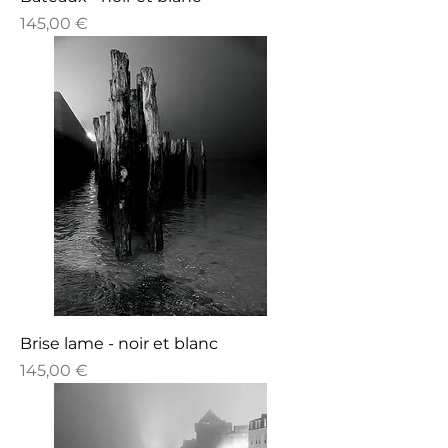
Prix
145,00 €
Brise lame - noir et blanc
Prix
145,00 €