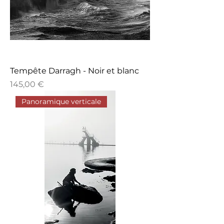
Tempête Darragh - Noir et blanc
Prix
145,00 €
Panoramique verticale