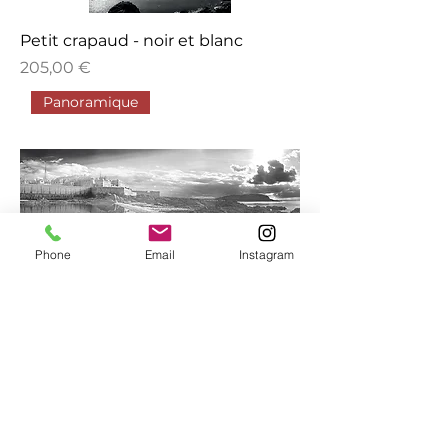
Petit crapaud - noir et blanc
Prix
205,00 €
Panoramique
Phone
Email
Instagram
Encre malouine - noir et blanc
Prix
205,00 €