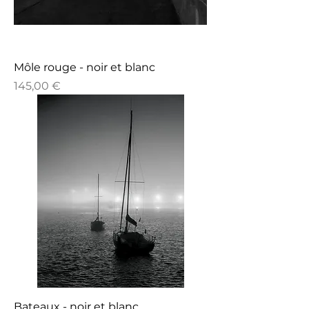
Môle rouge - noir et blanc
Prix
145,00 €
Bateaux - noir et blanc