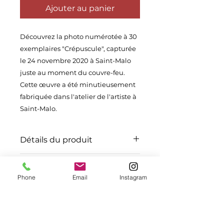
Ajouter au panier
Découvrez la photo numérotée à 30
exemplaires "Crépuscule", capturée
le 24 novembre 2020 à Saint-Malo
juste au moment du couvre-feu.
Cette œuvre a été minutieusement
fabriquée dans l'atelier de l'artiste à
Saint-Malo.
Détails du produit
Chaque photographie est
Politique d'échange et de
imprimée sur un support mat ou
Phone
Email
Instagram
remboursement
brillant contre collé sur une
plaque aluminium 3 mm. Elle est
Chaque photographie est réalisée
également encadrée en caisse
Info de livraison
à la commande, elle ne peut être
américaine noire.
ni échangée ni remboursée.